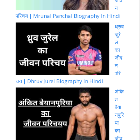
जीव
न
परिचय | Mrunal Panchal Biography In Hindi
ध्रुव
जुरे
ल
का
जीव
न
परि
चय | Dhruv Jurel Biography In Hindi
अंकि
त
बैया
नपुरि
या
का
जीव