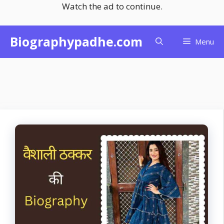
Watch the ad to continue.
Skip
Biographypadhe.com
Menu
to
content